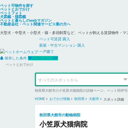
ペット可物件を探す
ペットとおでかけ
ペットフォト
犬図鑑・猫図鑑
ペットと暮らしのwebマガジン
不動産会社・ペット関連サービス業の方へ
大型犬・中型犬・小型犬・猫・多頭飼育など、ペットが飼える賃貸物件・マ
ペット可
賃貸
購入
新築・中古
マンション
購入
一戸建て
保存した条件
お気に入り
0
件
ペットとおでかけ
秋田県大館市の小笠原犬猫病院の詳細ページ。ペット同伴可
HOME
おでかけ情報
秋田県
大館市
スポット詳細
秋田県大館市の動物病院
小笠原犬猫病院