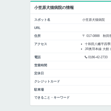
小笠原犬猫病院の情報
スポット名
小笠原犬猫病院
URL
住所
〒 017-0888 秋
アクセス
十和田八幡平四季彩ラ
JR奥羽本線 大館 出
電話
0186-42-2733
営業時間
定休日
クレジットカード
駐車場
できること・キーワード