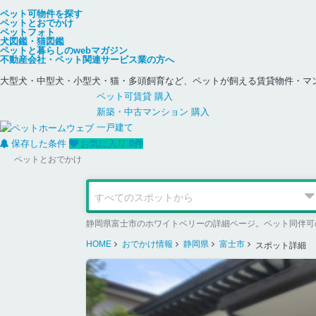
ペット可物件を探す
ペットとおでかけ
ペットフォト
犬図鑑・猫図鑑
ペットと暮らしのwebマガジン
不動産会社・ペット関連サービス業の方へ
大型犬・中型犬・小型犬・猫・多頭飼育など、ペットが飼える賃貸物件・マ
ペット可
賃貸
購入
新築・中古
マンション
購入
一戸建て
保存した条件
お気に入り
0
件
ペットとおでかけ
静岡県富士市のホワイトベリーの詳細ページ。ペット同伴可
HOME
おでかけ情報
静岡県
富士市
スポット詳細