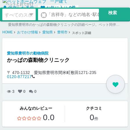
一戸建て
ペットとおでかけ
保存した条件
お気に入り
0
件
愛知県豊明市のかっぱの森動物クリニックの詳細ページ。ペット同伴可のお店探しならペットホームウェブ。ペット可賃貸のお部屋探し、ペット可マンション購入のご検討時にもご利用ください。
HOME
おでかけ情報
愛知県
豊明市
スポット詳細
愛知県豊明市の動物病院
かっぱの森動物クリニック
〒 470-1132
愛知県豊明市間米町敷田1271-235
0120-877217
3
0
0
みんなのレビュー
クチコミ
0.0
0
件