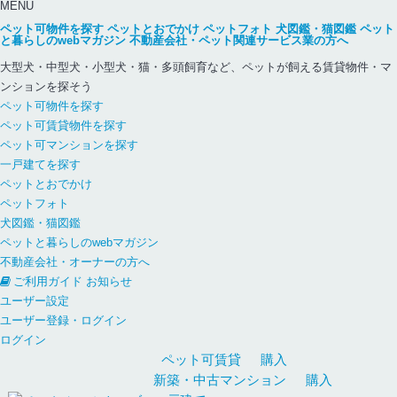
MENU
ペット可物件を探す
ペットとおでかけ
ペットフォト
犬図鑑・猫図鑑
ペット
と暮らしのwebマガジン
不動産会社・ペット関連サービス業の方へ
大型犬・中型犬・小型犬・猫・多頭飼育など、ペットが飼える賃貸物件・マ
ンションを探そう
ペット可物件を探す
ペット可賃貸物件を探す
ペット可マンションを探す
一戸建てを探す
ペットとおでかけ
ペットフォト
犬図鑑・猫図鑑
ペットと暮らしのwebマガジン
不動産会社・オーナーの方へ
ご利用ガイド
お知らせ
ユーザー設定
ユーザー登録・ログイン
ログイン
ペット可
賃貸
購入
新築・中古
マンション
購入