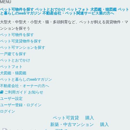
MENU
ペット可物件を探す
ペットとおでかけ
ペットフォト
犬図鑑・猫図鑑
ペット
と暮らしのwebマガジン
不動産会社・ペット関連サービス業の方へ
大型犬・中型犬・小型犬・猫・多頭飼育など、ペットが飼える賃貸物件・マ
ンションを探そう
ペット可物件を探す
ペット可賃貸物件を探す
ペット可マンションを探す
一戸建てを探す
ペットとおでかけ
ペットフォト
犬図鑑・猫図鑑
ペットと暮らしのwebマガジン
不動産会社・オーナーの方へ
ご利用ガイド
お知らせ
ユーザー設定
ユーザー登録・ログイン
ログイン
ペット可
賃貸
購入
新築・中古
マンション
購入