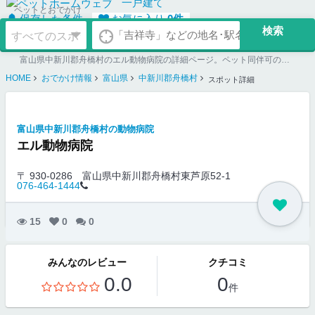
一戸建て
ペットとおでかけ
保存した条件
お気に入り
0
件
富山県中新川郡舟橋村のエル動物病院の詳細ページ。ペット同伴可のお店探しならペットホームウェブ。ペット可賃貸のお部屋探し、ペット可マンション購入のご検討時にもご利用ください。
HOME
おでかけ情報
富山県
中新川郡舟橋村
スポット詳細
富山県中新川郡舟橋村の動物病院
エル動物病院
〒 930-0286
富山県中新川郡舟橋村東芦原52-1
076-464-1444
15
0
0
みんなのレビュー
クチコミ
0.0
0
件