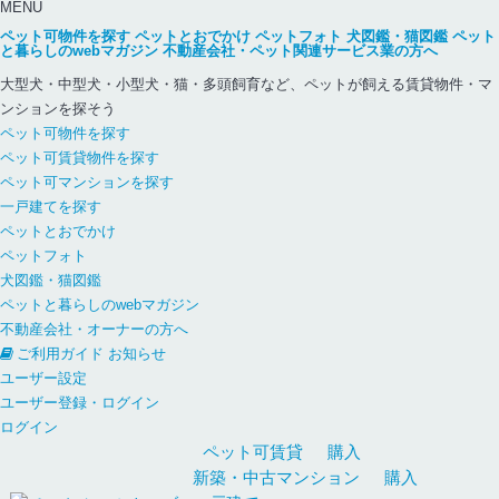
MENU
ペット可物件を探す
ペットとおでかけ
ペットフォト
犬図鑑・猫図鑑
ペット
と暮らしのwebマガジン
不動産会社・ペット関連サービス業の方へ
大型犬・中型犬・小型犬・猫・多頭飼育など、ペットが飼える賃貸物件・マ
ンションを探そう
ペット可物件を探す
ペット可賃貸物件を探す
ペット可マンションを探す
一戸建てを探す
ペットとおでかけ
ペットフォト
犬図鑑・猫図鑑
ペットと暮らしのwebマガジン
不動産会社・オーナーの方へ
ご利用ガイド
お知らせ
ユーザー設定
ユーザー登録・ログイン
ログイン
ペット可
賃貸
購入
新築・中古
マンション
購入