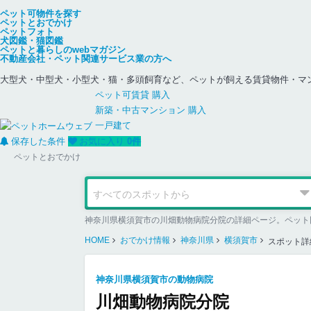
ペット可物件を探す
ペットとおでかけ
ペットフォト
犬図鑑・猫図鑑
ペットと暮らしのwebマガジン
不動産会社・ペット関連サービス業の方へ
大型犬・中型犬・小型犬・猫・多頭飼育など、ペットが飼える賃貸物件・マ
ペット可
賃貸
購入
新築・中古
マンション
購入
一戸建て
保存した条件
お気に入り
0
件
ペットとおでかけ
神奈川県横須賀市の川畑動物病院分院の詳細ページ。ペット
HOME
おでかけ情報
神奈川県
横須賀市
スポット詳
神奈川県横須賀市の動物病院
川畑動物病院分院