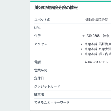
川畑動物病院分院の情報
スポット名
川畑動物病院分院
URL
住所
〒 239-0808 
アクセス
京急本線 馬堀海岸 出
京急本線 京急大津 出
京急本線 堀ノ内 出口
電話
046-830-3116
営業時間
定休日
クレジットカード
駐車場
できること・キーワード