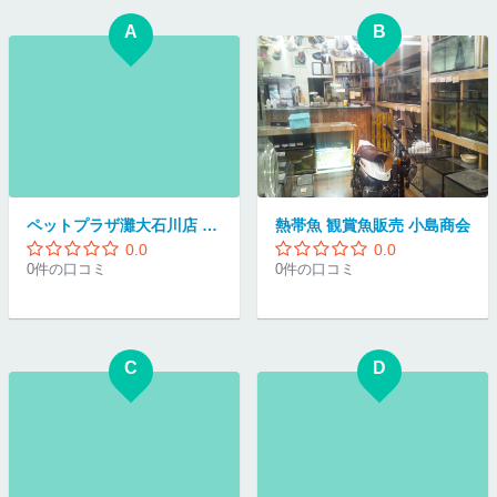
A
B
ペットプラザ灘大石川店 観賞魚小動物コーナー
熱帯魚 観賞魚販売 小島商会
0.0
0.0
0件の口コミ
0件の口コミ
C
D