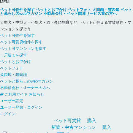
MENU
ペット可物件を探す
ペットとおでかけ
ペットフォト
犬図鑑・猫図鑑
ペット
と暮らしのwebマガジン
不動産会社・ペット関連サービス業の方へ
大型犬・中型犬・小型犬・猫・多頭飼育など、ペットが飼える賃貸物件・マ
ンションを探そう
ペット可物件を探す
ペット可賃貸物件を探す
ペット可マンションを探す
一戸建てを探す
ペットとおでかけ
ペットフォト
犬図鑑・猫図鑑
ペットと暮らしのwebマガジン
不動産会社・オーナーの方へ
ご利用ガイド
お知らせ
ユーザー設定
ユーザー登録・ログイン
ログイン
ペット可
賃貸
購入
新築・中古
マンション
購入