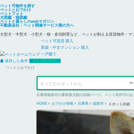
ペット可物件を探す
ペットとおでかけ
ペットフォト
犬図鑑・猫図鑑
ペットと暮らしのwebマガジン
不動産会社・ペット関連サービス業の方へ
大型犬・中型犬・小型犬・猫・多頭飼育など、ペットが飼える賃貸物件・マ
ペット可
賃貸
購入
新築・中古
マンション
購入
一戸建て
保存した条件
お気に入り
0
件
ペットとおでかけ
兵庫県姫路市の夢薊柴犬館の詳細ページ。ペット同伴可のお
HOME
おでかけ情報
兵庫県
姫路市
スポット詳細