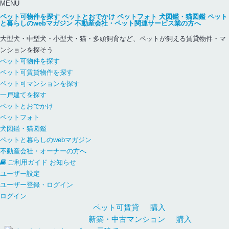
MENU
ペット可物件を探す
ペットとおでかけ
ペットフォト
犬図鑑・猫図鑑
ペット
と暮らしのwebマガジン
不動産会社・ペット関連サービス業の方へ
大型犬・中型犬・小型犬・猫・多頭飼育など、ペットが飼える賃貸物件・マ
ンションを探そう
ペット可物件を探す
ペット可賃貸物件を探す
ペット可マンションを探す
一戸建てを探す
ペットとおでかけ
ペットフォト
犬図鑑・猫図鑑
ペットと暮らしのwebマガジン
不動産会社・オーナーの方へ
ご利用ガイド
お知らせ
ユーザー設定
ユーザー登録・ログイン
ログイン
ペット可
賃貸
購入
新築・中古
マンション
購入