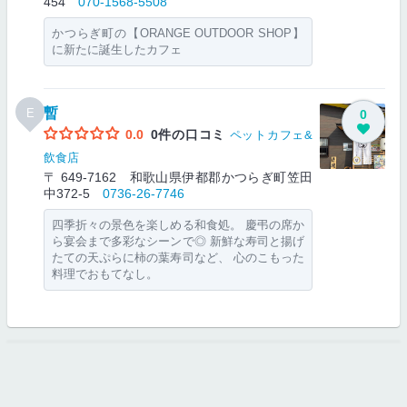
454
070-1568-5508
かつらぎ町の【ORANGE OUTDOOR SHOP】
に新たに誕生したカフェ
暫
E
0
0.0
0件の口コミ
ペットカフェ&
飲食店
〒 649-7162 和歌山県伊都郡かつらぎ町笠田
中372-5
0736-26-7746
四季折々の景色を楽しめる和食処。 慶弔の席か
ら宴会まで多彩なシーンで◎ 新鮮な寿司と揚げ
たての天ぷらに柿の葉寿司など、 心のこもった
料理でおもてなし。