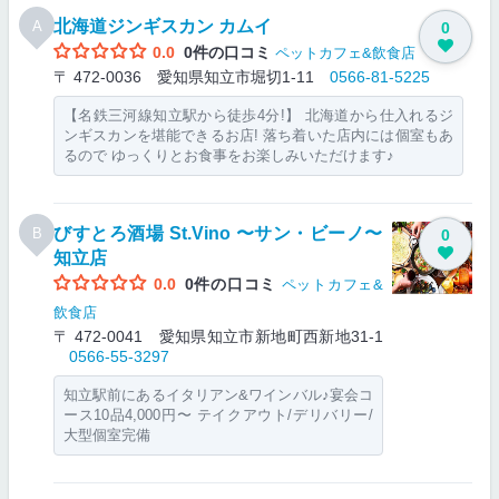
北海道ジンギスカン カムイ
A
0
0.0
0件の口コミ
ペットカフェ&飲食店
〒 472-0036 愛知県知立市堀切1-11
0566-81-5225
【名鉄三河線知立駅から徒歩4分!】 北海道から仕入れるジ
ンギスカンを堪能できるお店! 落ち着いた店内には個室もあ
るので ゆっくりとお食事をお楽しみいただけます♪
びすとろ酒場 St.Vino 〜サン・ビーノ〜
B
0
知立店
0.0
0件の口コミ
ペットカフェ&
飲食店
〒 472-0041 愛知県知立市新地町西新地31-1
0566-55-3297
知立駅前にあるイタリアン&ワインバル♪宴会コ
ース10品4,000円〜 テイクアウト/デリバリー/
大型個室完備