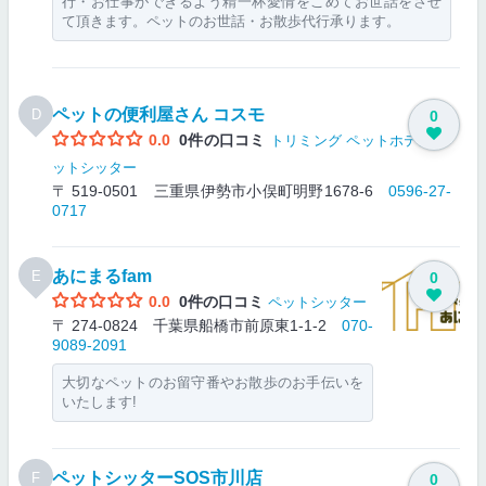
行・お仕事ができるよう精一杯愛情をこめてお世話をさせ
て頂きます。ペットのお世話・お散歩代行承ります。
ペットの便利屋さん コスモ
D
0
0.0
0件の口コミ
トリミング
ペットホテル
ペ
ットシッター
〒 519-0501 三重県伊勢市小俣町明野1678-6
0596-27-
0717
あにまるfam
E
0
0.0
0件の口コミ
ペットシッター
〒 274-0824 千葉県船橋市前原東1-1-2
070-
9089-2091
大切なペットのお留守番やお散歩のお手伝いを
いたします!
ペットシッターSOS市川店
F
0