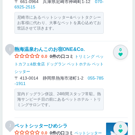
〒 661-0964 兵庫県尼崎市神崎町1‐12
070-
6925-2515
尼崎市にあるペットシッター&ペットタクシー
お客様に代わり、大事なペットを真心込めてお
世話させて頂きます。
熱海温泉わんこのお宿ONE&Co.
I
0
0.0
0件の口コミ
トリミング
ペッ
トカフェ&飲食店
ドッグラン
ペットホテル
ペット
シッター
〒 413-0014 静岡県熱海市渚町1-2
055-785
-1911
室内ドッグラン併設、24時間スタッフ常駐。熱
海サンビーチ目の前にあるペットホテル・トリ
ミングサロンです。
ペットシッターひめシラ
J
0
0.0
0件の口コミ
ペットシッター