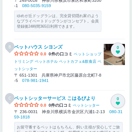
〒 245-0016 神奈川県横浜市泉区和泉町3200
-1
080-5035-9159
ゆめが丘ドッグランは、完全貸切隠れ家のよう
なプライベートドッグランがコンセプト。会員
登録後24時間365日利用できます。
ペットハウス シヨンズ
B
0
0.0
0件の口コミ
ペットショップ
トリミング
ペットホテル
ペットカフェ&飲食店
ペ
ットシッター
〒 651-1301 兵庫県神戸市北区藤原台北町7-8
-5
078-981-1941
ペットシッターサービス こはるびより
C
0
0.0
0件の口コミ
ペットシッター
〒 236-0031 神奈川県横浜市金沢区六浦1-2-13
080-31
59-1818
お留守番するペットはもちろん、飼い主様が安心してご旅