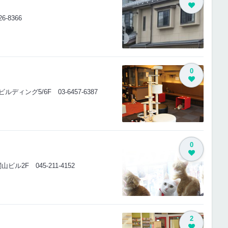
26-8366
0
富士ビルディング5/6F
03-6457-6387
0
2関山ビル2F
045-211-4152
2