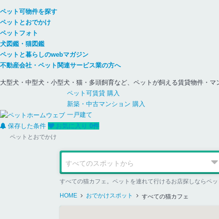
ペット可物件を探す
ペットとおでかけ
ペットフォト
犬図鑑・猫図鑑
ペットと暮らしのwebマガジン
不動産会社・ペット関連サービス業の方へ
大型犬・中型犬・小型犬・猫・多頭飼育など、ペットが飼える賃貸物件・マ
ペット可
賃貸
購入
新築・中古
マンション
購入
一戸建て
保存した条件
お気に入り
0
件
ペットとおでかけ
すべての猫カフェ。ペットを連れて行けるお店探しならペッ
HOME
おでかけスポット
すべての猫カフェ