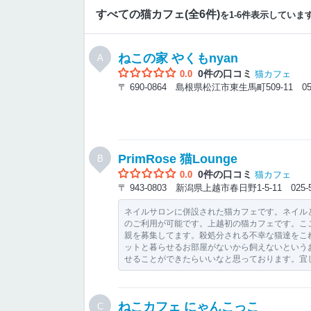
すべての猫カフェ(全6件)
を1-6件表示していま
ねこの家 やくもnyan
A
0件の口コミ
0.0
猫カフェ
〒 690-0864 島根県松江市東生馬町509-11
0
PrimRose 猫Lounge
B
0件の口コミ
0.0
猫カフェ
〒 943-0803 新潟県上越市春日野1-5-11
025-
ネイルサロンに併設された猫カフェです。ネイル
のご利用が可能です。上越初の猫カフェです。こ
親を募集してます。殺処分される不幸な猫達をこ
ットと暮らせるお部屋がないから飼えないという
せることができたらいいなと思っております。宜
ねこカフェ にゃんこっこ
C