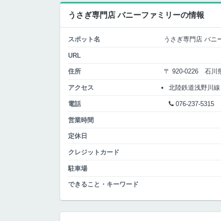
うさぎ専門店 バニーファミリーの情報
スポット名
うさぎ専門店 バニ
URL
住所
〒 920-0226 
アクセス
北陸鉄道浅野川線 内
電話
076-237-5315
営業時間
定休日
クレジットカード
駐車場
できること・キーワード