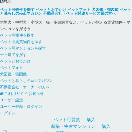
MENU
ペット可物件を探す
ペットとおでかけ
ペットフォト
犬図鑑・猫図鑑
ペット
と暮らしのwebマガジン
不動産会社・ペット関連サービス業の方へ
大型犬・中型犬・小型犬・猫・多頭飼育など、ペットが飼える賃貸物件・マ
ンションを探そう
ペット可物件を探す
ペット可賃貸物件を探す
ペット可マンションを探す
一戸建てを探す
ペットとおでかけ
ペットフォト
犬図鑑・猫図鑑
ペットと暮らしのwebマガジン
不動産会社・オーナーの方へ
ご利用ガイド
お知らせ
ユーザー設定
ユーザー登録・ログイン
ログイン
ペット可
賃貸
購入
新築・中古
マンション
購入