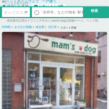
一戸建て
ペットとおでかけ
保存した条件
お気に入り
0
件
埼玉県川口市のトリミングサロン mam's dogの詳細ページ。ペット同伴可のお店探しならペットホームウェブ。ペット可賃貸のお部屋探し、ペット可マンション購入のご検討時にもご利用ください。
HOME
おでかけ情報
埼玉県
川口市
スポット詳細