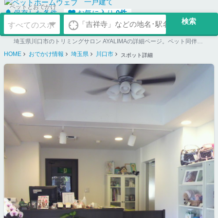
一戸建て
ペットとおでかけ
保存した条件
お気に入り
0
件
埼玉県川口市のトリミングサロン AYALIMAの詳細ページ。ペット同伴可のお店探しならペットホームウェブ。ペット可賃貸のお部屋探し、ペット可マンション購入のご検討時にもご利用ください。
HOME
おでかけ情報
埼玉県
川口市
スポット詳細