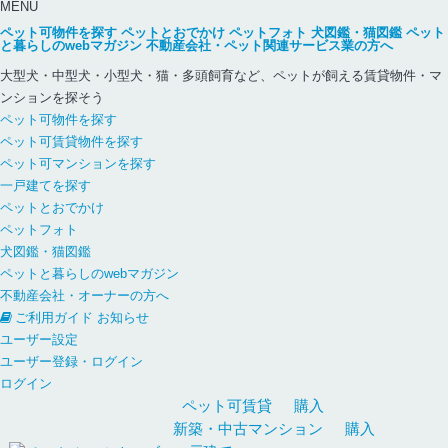
MENU
ペット可物件を探す
ペットとおでかけ
ペットフォト
犬図鑑・猫図鑑
ペット
と暮らしのwebマガジン
不動産会社・ペット関連サービス業の方へ
大型犬・中型犬・小型犬・猫・多頭飼育など、ペットが飼える賃貸物件・マ
ンションを探そう
ペット可物件を探す
ペット可賃貸物件を探す
ペット可マンションを探す
一戸建てを探す
ペットとおでかけ
ペットフォト
犬図鑑・猫図鑑
ペットと暮らしのwebマガジン
不動産会社・オーナーの方へ
ご利用ガイド
お知らせ
ユーザー設定
ユーザー登録・ログイン
ログイン
ペット可
賃貸
購入
新築・中古
マンション
購入