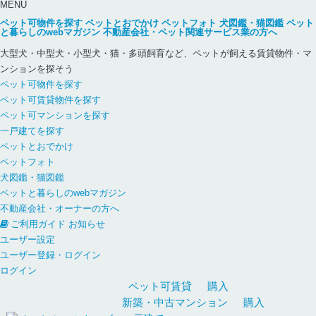
MENU
ペット可物件を探す
ペットとおでかけ
ペットフォト
犬図鑑・猫図鑑
ペット
と暮らしのwebマガジン
不動産会社・ペット関連サービス業の方へ
大型犬・中型犬・小型犬・猫・多頭飼育など、ペットが飼える賃貸物件・マ
ンションを探そう
ペット可物件を探す
ペット可賃貸物件を探す
ペット可マンションを探す
一戸建てを探す
ペットとおでかけ
ペットフォト
犬図鑑・猫図鑑
ペットと暮らしのwebマガジン
不動産会社・オーナーの方へ
ご利用ガイド
お知らせ
ユーザー設定
ユーザー登録・ログイン
ログイン
ペット可
賃貸
購入
新築・中古
マンション
購入