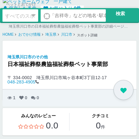
一戸建て
ペットとおでかけ
保存した条件
お気に入り
0
件
埼玉県川口市の日本福祉葬祭農協福祉葬祭ペット事業部の詳細ページ。ペット同伴可のお店探しならペットホームウェブ。ペット可賃貸のお部屋探し、ペット可マンション購入のご検討時にもご利用ください。
HOME
おでかけ情報
埼玉県
川口市
スポット詳細
埼玉県川口市のその他
日本福祉葬祭農協福祉葬祭ペット事業部
〒 334-0002
埼玉県川口市鳩ヶ谷本町3丁目12-17
048-283-4905
1
0
0
みんなのレビュー
クチコミ
0.0
0
件