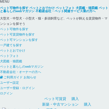
MENU
ペット可物件を探す
ペットとおでかけ
ペットフォト
犬図鑑・猫図鑑
ペット
と暮らしのwebマガジン
不動産会社・ペット関連サービス業の方へ
大型犬・中型犬・小型犬・猫・多頭飼育など、ペットが飼える賃貸物件・マ
ンションを探そう
ペット可物件を探す
ペット可賃貸物件を探す
ペット可マンションを探す
一戸建てを探す
ペットとおでかけ
ペットフォト
犬図鑑・猫図鑑
ペットと暮らしのwebマガジン
不動産会社・オーナーの方へ
ご利用ガイド
お知らせ
ユーザー設定
ユーザー登録・ログイン
ログイン
ペット可
賃貸
購入
新築・中古
マンション
購入