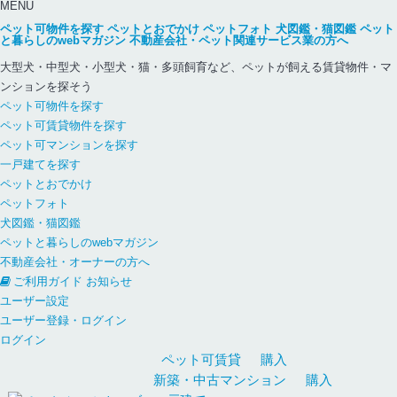
MENU
ペット可物件を探す
ペットとおでかけ
ペットフォト
犬図鑑・猫図鑑
ペット
と暮らしのwebマガジン
不動産会社・ペット関連サービス業の方へ
大型犬・中型犬・小型犬・猫・多頭飼育など、ペットが飼える賃貸物件・マ
ンションを探そう
ペット可物件を探す
ペット可賃貸物件を探す
ペット可マンションを探す
一戸建てを探す
ペットとおでかけ
ペットフォト
犬図鑑・猫図鑑
ペットと暮らしのwebマガジン
不動産会社・オーナーの方へ
ご利用ガイド
お知らせ
ユーザー設定
ユーザー登録・ログイン
ログイン
ペット可
賃貸
購入
新築・中古
マンション
購入