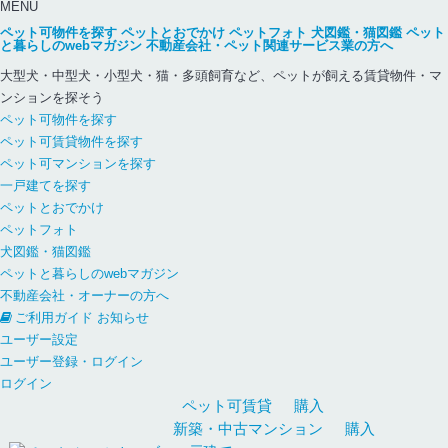
MENU
ペット可物件を探す
ペットとおでかけ
ペットフォト
犬図鑑・猫図鑑
ペット
と暮らしのwebマガジン
不動産会社・ペット関連サービス業の方へ
大型犬・中型犬・小型犬・猫・多頭飼育など、ペットが飼える賃貸物件・マ
ンションを探そう
ペット可物件を探す
ペット可賃貸物件を探す
ペット可マンションを探す
一戸建てを探す
ペットとおでかけ
ペットフォト
犬図鑑・猫図鑑
ペットと暮らしのwebマガジン
不動産会社・オーナーの方へ
ご利用ガイド
お知らせ
ユーザー設定
ユーザー登録・ログイン
ログイン
ペット可
賃貸
購入
新築・中古
マンション
購入