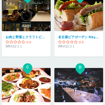
お肉と野菜とクラフトビール nagi 栄店
名古屋ビアガーデン Rikyu×さくら(もんじゃ焼きとBBQ)
0.0
0.0
0件の口コミ
0件の口コミ
C
D