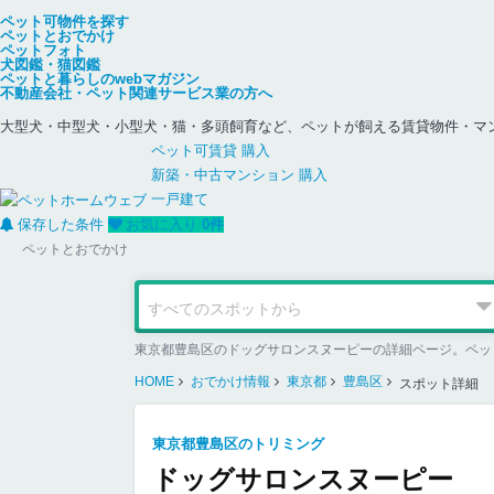
ペット可物件を探す
ペットとおでかけ
ペットフォト
犬図鑑・猫図鑑
ペットと暮らしのwebマガジン
不動産会社・ペット関連サービス業の方へ
大型犬・中型犬・小型犬・猫・多頭飼育など、ペットが飼える賃貸物件・マ
ペット可
賃貸
購入
新築・中古
マンション
購入
一戸建て
保存した条件
お気に入り
0
件
ペットとおでかけ
東京都豊島区のドッグサロンスヌーピーの詳細ページ。ペッ
HOME
おでかけ情報
東京都
豊島区
スポット詳細
東京都豊島区のトリミング
ドッグサロンスヌーピー