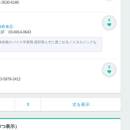
-3530-6180
0
&飲食店
ビル1F
03-6914-0643
し&名物スパイス半身鶏 肩肘張らずに過ごせるノスタルジックな
0
3-5979-2412
…
9
次を表示
3つ表示）