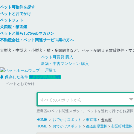
ペット可物件を探す
ペットとおでかけ
ペットフォト
犬図鑑・猫図鑑
ペットと暮らしのwebマガジン
不動産会社・ペット関連サービス業の方へ
大型犬・中型犬・小型犬・猫・多頭飼育など、ペットが飼える賃貸物件・マ
ペット可
賃貸
購入
新築・中古
マンション
購入
一戸建て
保存した条件
お気に入り
0
件
ペットとおでかけ
豊島区のペット関連スポット。ペットを連れて行けるお店探
HOME
おでかけスポット
東京都
豊島区
HOME
おでかけスポット
都道府県選択
市区町村選択