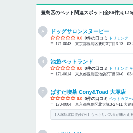
豊島区のペット関連スポット(全86件)
を1-
ドッグサロンスヌーピー
A
0件の口コミ
0.0
トリミング
〒 171-0043 東京都豊島区要町3丁目3-13
03-
池袋ペットランド
B
0件の口コミ
0.0
トリミング
〒 171-0014 東京都豊島区池袋2丁目60-6
03-
ぱすた喫茶 Cony&Toad 大塚店
C
0件の口コミ
0.0
ペットカフェ
〒 170-0004 東京都豊島区北大塚3-27-11 
【大塚駅北口徒歩7分】もっちりパスタが味わえる、