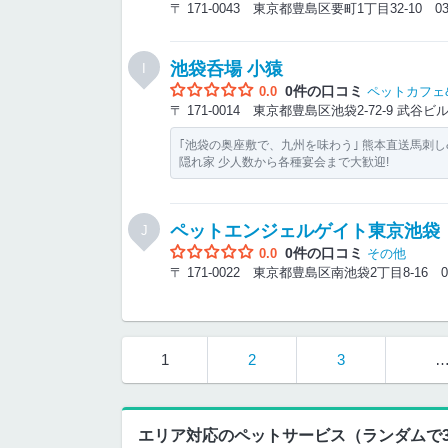
〒 171-0043 東京都豊島区要町1丁目32-10
03
池袋呑場 小猿
I
0件の口コミ
0.0
ペットカフェ
〒 171-0014 東京都豊島区池袋2-72-9 武谷
｢池袋の奥座敷で、九州を味わう｣ 熊本直送馬刺
隠れ家 少人数から各種宴会まで大歓迎!
ペットエンジェルゲイト東京池袋
J
0件の口コミ
0.0
その他
〒 171-0022 東京都豊島区南池袋2丁目8-16
0
1
2
3
エリア対応のペットサービス（ランダムで