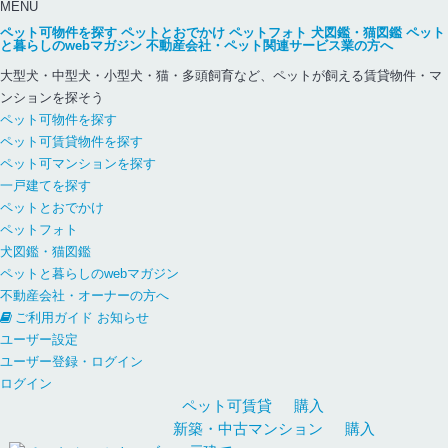
MENU
ペット可物件を探す
ペットとおでかけ
ペットフォト
犬図鑑・猫図鑑
ペット
と暮らしのwebマガジン
不動産会社・ペット関連サービス業の方へ
大型犬・中型犬・小型犬・猫・多頭飼育など、ペットが飼える賃貸物件・マ
ンションを探そう
ペット可物件を探す
ペット可賃貸物件を探す
ペット可マンションを探す
一戸建てを探す
ペットとおでかけ
ペットフォト
犬図鑑・猫図鑑
ペットと暮らしのwebマガジン
不動産会社・オーナーの方へ
ご利用ガイド
お知らせ
ユーザー設定
ユーザー登録・ログイン
ログイン
ペット可
賃貸
購入
新築・中古
マンション
購入