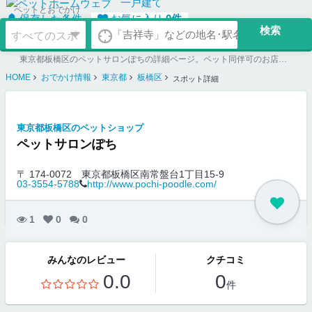
一戸建て
ペットとおでかけ
保存した条件
お気に入り
0
件
東京都板橋区のペットサロンぽちの詳細ページ。ペット同伴可のお店探しならペットホームウェブ。ペット可賃貸のお部屋探し、ペット可マンション購入のご検討時にもご利用ください。
HOME
おでかけ情報
東京都
板橋区
スポット詳細
東京都板橋区のペットショップ
ペットサロンぽち
〒 174-0072
東京都板橋区南常盤台1丁目15-9
03-3554-5788
http://www.pochi-poodle.com/
1
0
0
みんなのレビュー
クチコミ
0.0
0
件