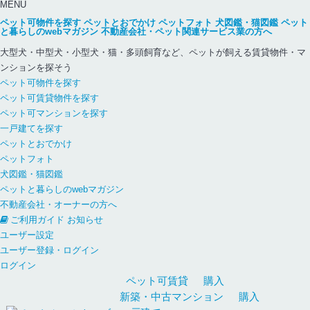
MENU
ペット可物件を探す
ペットとおでかけ
ペットフォト
犬図鑑・猫図鑑
ペット
と暮らしのwebマガジン
不動産会社・ペット関連サービス業の方へ
大型犬・中型犬・小型犬・猫・多頭飼育など、ペットが飼える賃貸物件・マ
ンションを探そう
ペット可物件を探す
ペット可賃貸物件を探す
ペット可マンションを探す
一戸建てを探す
ペットとおでかけ
ペットフォト
犬図鑑・猫図鑑
ペットと暮らしのwebマガジン
不動産会社・オーナーの方へ
ご利用ガイド
お知らせ
ユーザー設定
ユーザー登録・ログイン
ログイン
ペット可
賃貸
購入
新築・中古
マンション
購入