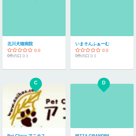
北川犬猫病院
いまそんふぁーむ
0.0
0.0
0件の口コミ
0件の口コミ
C
D
Pet Clinic アニホス
PIZZA GRANDPA