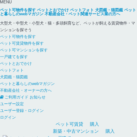
MENU
ペット可物件を探す
ペットとおでかけ
ペットフォト
犬図鑑・猫図鑑
ペット
と暮らしのwebマガジン
不動産会社・ペット関連サービス業の方へ
大型犬・中型犬・小型犬・猫・多頭飼育など、ペットが飼える賃貸物件・マ
ンションを探そう
ペット可物件を探す
ペット可賃貸物件を探す
ペット可マンションを探す
一戸建てを探す
ペットとおでかけ
ペットフォト
犬図鑑・猫図鑑
ペットと暮らしのwebマガジン
不動産会社・オーナーの方へ
ご利用ガイド
お知らせ
ユーザー設定
ユーザー登録・ログイン
ログイン
ペット可
賃貸
購入
新築・中古
マンション
購入