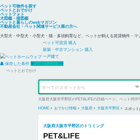
ペット可物件を探す
ペットとおでかけ
ペットフォト
犬図鑑・猫図鑑
ペットと暮らしのwebマガジン
不動産会社・ペット関連サービス業の方へ
大型犬・中型犬・小型犬・猫・多頭飼育など、ペットが飼える賃貸物件・マ
ペット可
賃貸
購入
新築・中古
マンション
購入
一戸建て
保存した条件
お気に入り
0
件
ペットとおでかけ
大阪府大阪市平野区のPET&LIFEの詳細ページ。ペット
HOME
おでかけ情報
大阪府
大阪市平野区
スポット
大阪府大阪市平野区のトリミング
PET&LIFE