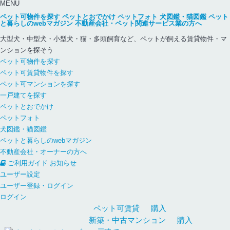
MENU
ペット可物件を探す
ペットとおでかけ
ペットフォト
犬図鑑・猫図鑑
ペット
と暮らしのwebマガジン
不動産会社・ペット関連サービス業の方へ
大型犬・中型犬・小型犬・猫・多頭飼育など、ペットが飼える賃貸物件・マ
ンションを探そう
ペット可物件を探す
ペット可賃貸物件を探す
ペット可マンションを探す
一戸建てを探す
ペットとおでかけ
ペットフォト
犬図鑑・猫図鑑
ペットと暮らしのwebマガジン
不動産会社・オーナーの方へ
ご利用ガイド
お知らせ
ユーザー設定
ユーザー登録・ログイン
ログイン
ペット可
賃貸
購入
新築・中古
マンション
購入