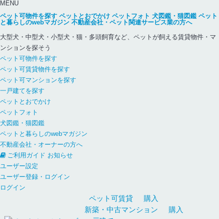
MENU
ペット可物件を探す
ペットとおでかけ
ペットフォト
犬図鑑・猫図鑑
ペット
と暮らしのwebマガジン
不動産会社・ペット関連サービス業の方へ
大型犬・中型犬・小型犬・猫・多頭飼育など、ペットが飼える賃貸物件・マ
ンションを探そう
ペット可物件を探す
ペット可賃貸物件を探す
ペット可マンションを探す
一戸建てを探す
ペットとおでかけ
ペットフォト
犬図鑑・猫図鑑
ペットと暮らしのwebマガジン
不動産会社・オーナーの方へ
ご利用ガイド
お知らせ
ユーザー設定
ユーザー登録・ログイン
ログイン
ペット可
賃貸
購入
新築・中古
マンション
購入