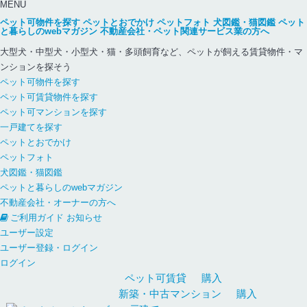
MENU
ペット可物件を探す
ペットとおでかけ
ペットフォト
犬図鑑・猫図鑑
ペット
と暮らしのwebマガジン
不動産会社・ペット関連サービス業の方へ
大型犬・中型犬・小型犬・猫・多頭飼育など、ペットが飼える賃貸物件・マ
ンションを探そう
ペット可物件を探す
ペット可賃貸物件を探す
ペット可マンションを探す
一戸建てを探す
ペットとおでかけ
ペットフォト
犬図鑑・猫図鑑
ペットと暮らしのwebマガジン
不動産会社・オーナーの方へ
ご利用ガイド
お知らせ
ユーザー設定
ユーザー登録・ログイン
ログイン
ペット可
賃貸
購入
新築・中古
マンション
購入