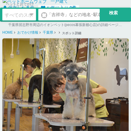
一戸建て
ペットとおでかけ
保存した条件
お気に入り
0
件
千葉県習志野市周辺のイオンペット(pecos幕張新都心店)の詳細ページ。ペット同伴可のお店探しならペットホームウェブ。ペット可賃貸のお部屋探し、ペット可マンション購入のご検討時にもご利用ください。
HOME
おでかけ情報
千葉県
スポット詳細