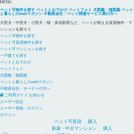
MENU
ペット可物件を探す
ペットとおでかけ
ペットフォト
犬図鑑・猫図鑑
ペット
と暮らしのwebマガジン
不動産会社・ペット関連サービス業の方へ
大型犬・中型犬・小型犬・猫・多頭飼育など、ペットが飼える賃貸物件・マ
ンションを探そう
ペット可物件を探す
ペット可賃貸物件を探す
ペット可マンションを探す
一戸建てを探す
ペットとおでかけ
ペットフォト
犬図鑑・猫図鑑
ペットと暮らしのwebマガジン
不動産会社・オーナーの方へ
ご利用ガイド
お知らせ
ユーザー設定
ユーザー登録・ログイン
ログイン
ペット可
賃貸
購入
新築・中古
マンション
購入