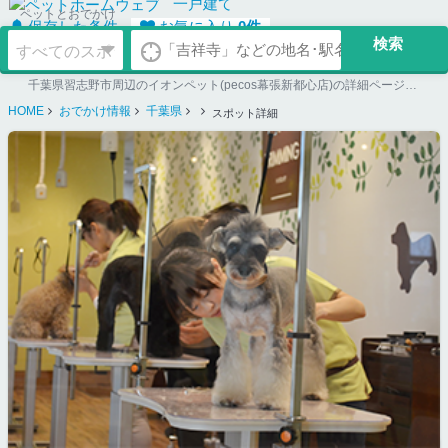
一戸建て
ペットとおでかけ
保存した条件
お気に入り
0
件
千葉県習志野市周辺のイオンペット(pecos幕張新都心店)の詳細ページ。ペット同伴可のお店探しならペットホームウェブ。ペット可賃貸のお部屋探し、ペット可マンション購入のご検討時にもご利用ください。
HOME
おでかけ情報
千葉県
スポット詳細