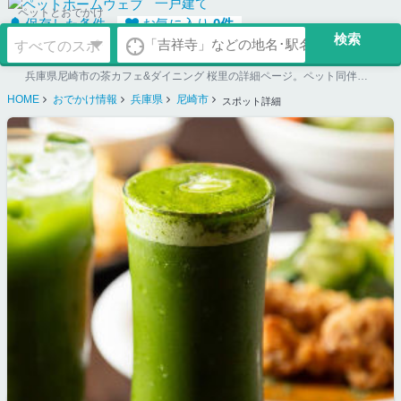
一戸建て
ペットとおでかけ
保存した条件
お気に入り
0
件
兵庫県尼崎市の茶カフェ&ダイニング 桜里の詳細ページ。ペット同伴可のお店探しならペットホームウェブ。ペット可賃貸のお部屋探し、ペット可マンション購入のご検討時にもご利用ください。
HOME
おでかけ情報
兵庫県
尼崎市
スポット詳細