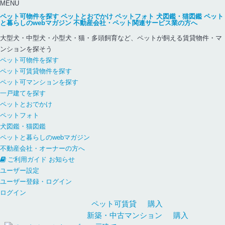
MENU
ペット可物件を探す
ペットとおでかけ
ペットフォト
犬図鑑・猫図鑑
ペット
と暮らしのwebマガジン
不動産会社・ペット関連サービス業の方へ
大型犬・中型犬・小型犬・猫・多頭飼育など、ペットが飼える賃貸物件・マ
ンションを探そう
ペット可物件を探す
ペット可賃貸物件を探す
ペット可マンションを探す
一戸建てを探す
ペットとおでかけ
ペットフォト
犬図鑑・猫図鑑
ペットと暮らしのwebマガジン
不動産会社・オーナーの方へ
ご利用ガイド
お知らせ
ユーザー設定
ユーザー登録・ログイン
ログイン
ペット可
賃貸
購入
新築・中古
マンション
購入