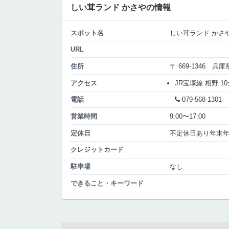
しい茸ランド かさやの情報
スポット名
しい茸ランド かさ
URL
住所
〒 669-1346 兵
アクセス
JR宝塚線 相野 10
電話
079-568-1301
営業時間
9:00〜17:00
定休日
不定休日あり年末年始
クレジットカード
駐車場
なし
できること・キーワード