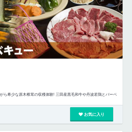
ながら希少な原木椎茸の収穫体験! 三田産黒毛和牛や丹波若鶏とバーベ
お気に入り