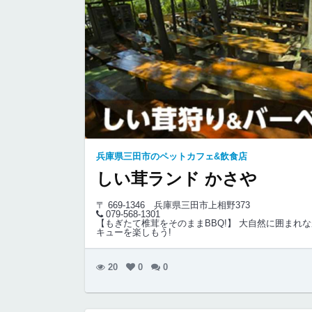
兵庫県三田市のペットカフェ&飲食店
しい茸ランド かさや
〒 669-1346
兵庫県三田市上相野373
079-568-1301
【もぎたて椎茸をそのままBBQ!】 大自然に囲まれ
キューを楽しもう!
20
0
0