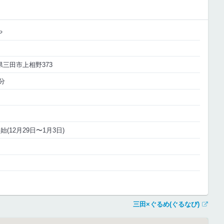
や
庫県三田市上相野373
分
(12月29日〜1月3日)
三田×ぐるめ(ぐるなび)