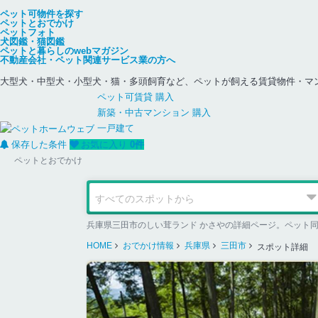
ペット可物件を探す
ペットとおでかけ
ペットフォト
犬図鑑・猫図鑑
ペットと暮らしのwebマガジン
不動産会社・ペット関連サービス業の方へ
大型犬・中型犬・小型犬・猫・多頭飼育など、ペットが飼える賃貸物件・マ
ペット可
賃貸
購入
新築・中古
マンション
購入
一戸建て
保存した条件
お気に入り
0
件
ペットとおでかけ
兵庫県三田市のしい茸ランド かさやの詳細ページ。ペット
HOME
おでかけ情報
兵庫県
三田市
スポット詳細