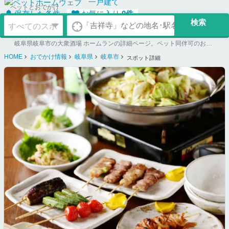
一戸建て
ペットとおでかけ
保存した条件
お気に入り
0
件
岐阜県岐阜市の大衆酒場 ホームランの詳細ページ。ペット同伴可のお店探しならペットホームウェブ。ペット可賃貸のお部屋探し、ペット可マンション購入のご検討時にもご利用ください。
HOME
おでかけ情報
岐阜県
岐阜市
スポット詳細