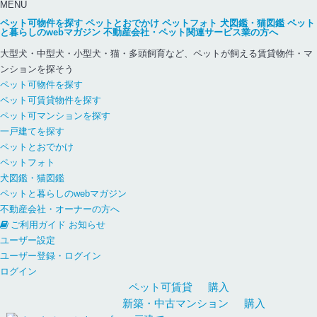
MENU
ペット可物件を探す
ペットとおでかけ
ペットフォト
犬図鑑・猫図鑑
ペット
と暮らしのwebマガジン
不動産会社・ペット関連サービス業の方へ
大型犬・中型犬・小型犬・猫・多頭飼育など、ペットが飼える賃貸物件・マ
ンションを探そう
ペット可物件を探す
ペット可賃貸物件を探す
ペット可マンションを探す
一戸建てを探す
ペットとおでかけ
ペットフォト
犬図鑑・猫図鑑
ペットと暮らしのwebマガジン
不動産会社・オーナーの方へ
ご利用ガイド
お知らせ
ユーザー設定
ユーザー登録・ログイン
ログイン
ペット可
賃貸
購入
新築・中古
マンション
購入