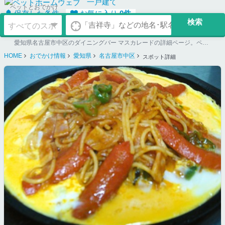
一戸建て
ペットとおでかけ
保存した条件
お気に入り
0
件
愛知県名古屋市中区のダイニングバー マスカレードの詳細ページ。ペット同伴可のお店探しならペットホームウェブ。ペット可賃貸のお部屋探し、ペット可マンション購入のご検討時にもご利用ください。
HOME
おでかけ情報
愛知県
名古屋市中区
スポット詳細