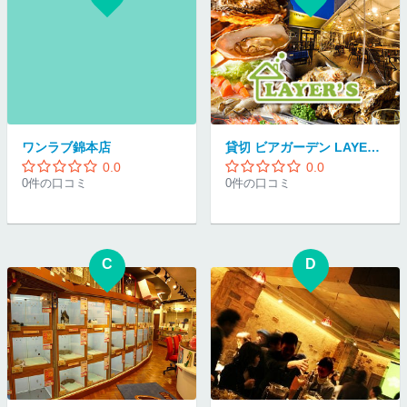
ワンラブ錦本店
貸切 ビアガーデン LAYER'S 〜 レイヤーズ 〜
0.0
0.0
0件の口コミ
0件の口コミ
C
D