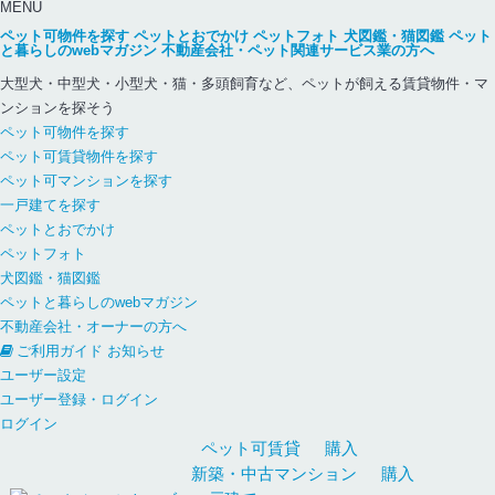
MENU
ペット可物件を探す
ペットとおでかけ
ペットフォト
犬図鑑・猫図鑑
ペット
と暮らしのwebマガジン
不動産会社・ペット関連サービス業の方へ
大型犬・中型犬・小型犬・猫・多頭飼育など、ペットが飼える賃貸物件・マ
ンションを探そう
ペット可物件を探す
ペット可賃貸物件を探す
ペット可マンションを探す
一戸建てを探す
ペットとおでかけ
ペットフォト
犬図鑑・猫図鑑
ペットと暮らしのwebマガジン
不動産会社・オーナーの方へ
ご利用ガイド
お知らせ
ユーザー設定
ユーザー登録・ログイン
ログイン
ペット可
賃貸
購入
新築・中古
マンション
購入