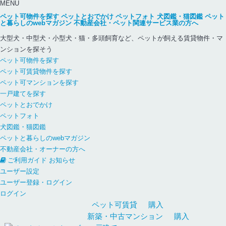
MENU
ペット可物件を探す
ペットとおでかけ
ペットフォト
犬図鑑・猫図鑑
ペット
と暮らしのwebマガジン
不動産会社・ペット関連サービス業の方へ
大型犬・中型犬・小型犬・猫・多頭飼育など、ペットが飼える賃貸物件・マ
ンションを探そう
ペット可物件を探す
ペット可賃貸物件を探す
ペット可マンションを探す
一戸建てを探す
ペットとおでかけ
ペットフォト
犬図鑑・猫図鑑
ペットと暮らしのwebマガジン
不動産会社・オーナーの方へ
ご利用ガイド
お知らせ
ユーザー設定
ユーザー登録・ログイン
ログイン
ペット可
賃貸
購入
新築・中古
マンション
購入