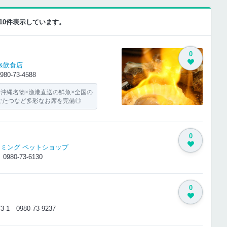
-10件表示しています。
0
&飲食店
980-73-4588
 沖縄名物×漁港直送の鮮魚×全国の
ごたつなど多彩なお席を完備◎
0
リミング
ペットショップ
1
0980-73-6130
0
73-1
0980-73-9237