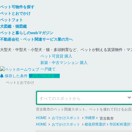
ペット可物件を探す
ペットとおでかけ
ペットフォト
犬図鑑・猫図鑑
ペットと暮らしのwebマガジン
不動産会社・ペット関連サービス業の方へ
大型犬・中型犬・小型犬・猫・多頭飼育など、ペットが飼える賃貸物件・マ
ペット可
賃貸
購入
新築・中古
マンション
購入
一戸建て
保存した条件
お気に入り
0
件
ペットとおでかけ
宮古島市のペット関連スポット。ペットを連れて行けるお店
HOME
おでかけスポット
沖縄県
宮古島市
HOME
おでかけスポット
都道府県選択
市区町村選択