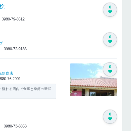
院
0
1
0980-79-8612
0
プ
12
0980-72-9186
0
&飲食店
980-76-2991
ト溢れる店内で食事と季節の新鮮
0
-1
0980-73-8853