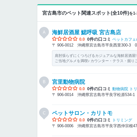
宮古島市のペット関連スポット(全10件)
を1
海鮮居酒屋 鰓呼吸 宮古島店
A
0件の口コミ
0.0
ペットカフェ
〒 906-0012 沖縄県宮古島市平良西里300-3
0
肩肘張らずにくつろげるカジュアルな海鮮居酒屋!
ご当地グルメを満喫♪ カウンター・テラス・掘り
宮里動物病院
B
0件の口コミ
0.0
動物病院
ト
〒 906-0014 沖縄県宮古島市平良字松原534-
ペットサロン・カリトモ
C
0件の口コミ
0.0
トリミング
〒 906-0006 沖縄県宮古島市平良字西仲宗根4