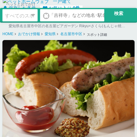
一戸建て
ペットとおでかけ
保存した条件
お気に入り
0
件
愛知県名古屋市中区の名古屋ビアガーデン Rikyu×さくら(もんじゃ焼きとBBQ)の詳細ページ。ペット同伴可のお店探しならペットホームウェブ。ペット可賃貸のお部屋探し、ペット可マンション購入のご検討時にもご利用ください。
HOME
おでかけ情報
愛知県
名古屋市中区
スポット詳細