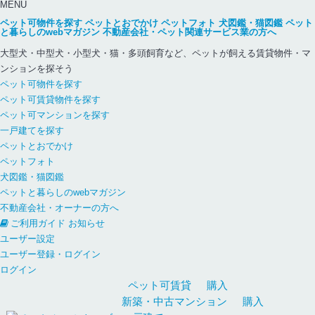
MENU
ペット可物件を探す
ペットとおでかけ
ペットフォト
犬図鑑・猫図鑑
ペット
と暮らしのwebマガジン
不動産会社・ペット関連サービス業の方へ
大型犬・中型犬・小型犬・猫・多頭飼育など、ペットが飼える賃貸物件・マ
ンションを探そう
ペット可物件を探す
ペット可賃貸物件を探す
ペット可マンションを探す
一戸建てを探す
ペットとおでかけ
ペットフォト
犬図鑑・猫図鑑
ペットと暮らしのwebマガジン
不動産会社・オーナーの方へ
ご利用ガイド
お知らせ
ユーザー設定
ユーザー登録・ログイン
ログイン
ペット可
賃貸
購入
新築・中古
マンション
購入