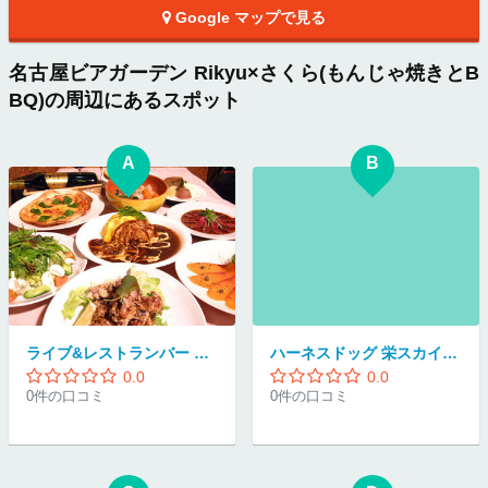
Google マップで見る
名古屋ビアガーデン Rikyu×さくら(もんじゃ焼きとB
BQ)の周辺にあるスポット
A
B
ライブ&レストランバー MEMORY LANE
ハーネスドッグ 栄スカイル店
0.0
0.0
0件の口コミ
0件の口コミ