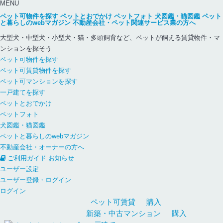
MENU
ペット可物件を探す
ペットとおでかけ
ペットフォト
犬図鑑・猫図鑑
ペット
と暮らしのwebマガジン
不動産会社・ペット関連サービス業の方へ
大型犬・中型犬・小型犬・猫・多頭飼育など、ペットが飼える賃貸物件・マ
ンションを探そう
ペット可物件を探す
ペット可賃貸物件を探す
ペット可マンションを探す
一戸建てを探す
ペットとおでかけ
ペットフォト
犬図鑑・猫図鑑
ペットと暮らしのwebマガジン
不動産会社・オーナーの方へ
ご利用ガイド
お知らせ
ユーザー設定
ユーザー登録・ログイン
ログイン
ペット可
賃貸
購入
新築・中古
マンション
購入