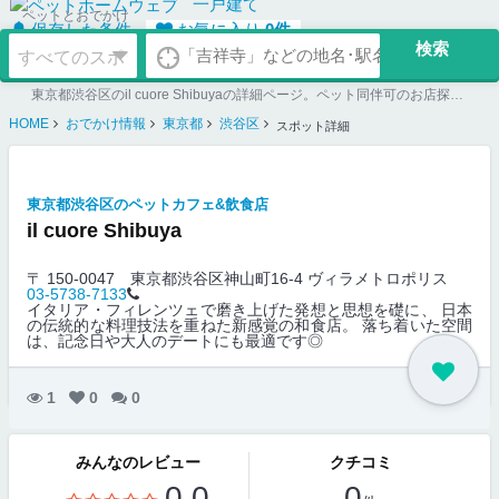
一戸建て
ペットとおでかけ
保存した条件
お気に入り
0
件
東京都渋谷区のil cuore Shibuyaの詳細ページ。ペット同伴可のお店探しならペットホームウェブ。ペット可賃貸のお部屋探し、ペット可マンション購入のご検討時にもご利用ください。
HOME
おでかけ情報
東京都
渋谷区
スポット詳細
東京都渋谷区のペットカフェ&飲食店
il cuore Shibuya
〒 150-0047
東京都渋谷区神山町16-4 ヴィラメトロポリス
03-5738-7133
イタリア・フィレンツェで磨き上げた発想と思想を礎に、 日本
の伝統的な料理技法を重ねた新感覚の和食店。 落ち着いた空間
は、記念日や大人のデートにも最適です◎
1
0
0
みんなのレビュー
クチコミ
0.0
0