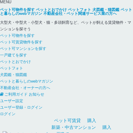
MENU
ペット可物件を探す
ペットとおでかけ
ペットフォト
犬図鑑・猫図鑑
ペット
と暮らしのwebマガジン
不動産会社・ペット関連サービス業の方へ
大型犬・中型犬・小型犬・猫・多頭飼育など、ペットが飼える賃貸物件・マ
ンションを探そう
ペット可物件を探す
ペット可賃貸物件を探す
ペット可マンションを探す
一戸建てを探す
ペットとおでかけ
ペットフォト
犬図鑑・猫図鑑
ペットと暮らしのwebマガジン
不動産会社・オーナーの方へ
ご利用ガイド
お知らせ
ユーザー設定
ユーザー登録・ログイン
ログイン
ペット可
賃貸
購入
新築・中古
マンション
購入