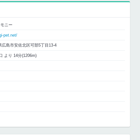
レモニー
i-pet.net/
広島県広島市安佐北区可部5丁目13-4
 より 14分(1206m)