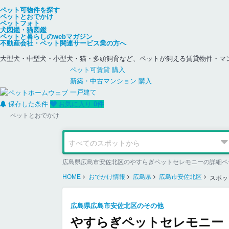
ペット可物件を探す
ペットとおでかけ
ペットフォト
犬図鑑・猫図鑑
ペットと暮らしのwebマガジン
不動産会社・ペット関連サービス業の方へ
大型犬・中型犬・小型犬・猫・多頭飼育など、ペットが飼える賃貸物件・マ
ペット可
賃貸
購入
新築・中古
マンション
購入
一戸建て
保存した条件
お気に入り
0
件
ペットとおでかけ
HOME
おでかけ情報
広島県
広島市安佐北区
スポッ
広島県広島市安佐北区のその他
やすらぎペットセレモニー