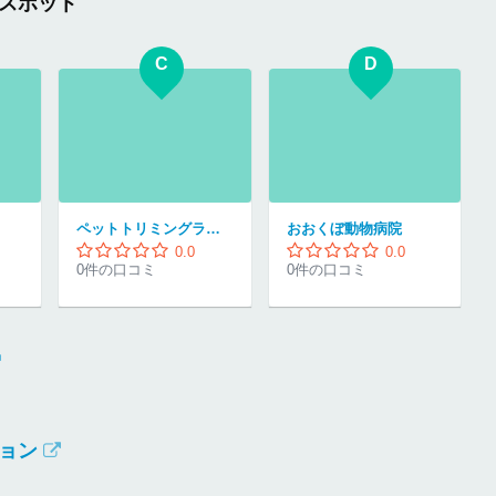
スポット
C
D
ペットトリミングララスイート
おおくぼ動物病院
0.0
0.0
0件の口コミ
0件の口コミ
ョン