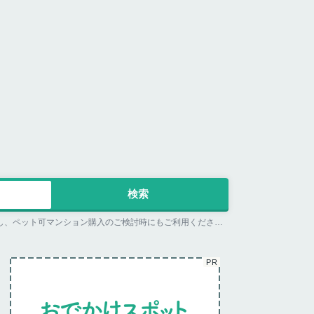
広島県広島市安佐北区のやすらぎペットセレモニーの詳細ページ。ペット同伴可のお店探しならペットホームウェブ。ペット可賃貸のお部屋探し、ペット可マンション購入のご検討時にもご利用ください。