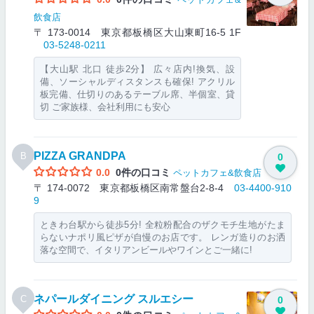
飲食店
〒 173-0014 東京都板橋区大山東町16-5 1F
03-5248-0211
【大山駅 北口 徒歩2分】 広々店内!換気、設
備、ソーシャルディスタンスも確保! アクリル
板完備、仕切りのあるテーブル席、半個室、貸
切 ご家族様、会社利用にも安心
PIZZA GRANDPA
B
0
0.0
0件の口コミ
ペットカフェ&飲食店
〒 174-0072 東京都板橋区南常盤台2-8-4
03-4400-910
9
ときわ台駅から徒歩5分! 全粒粉配合のザクモチ生地がたま
らないナポリ風ピザが自慢のお店です。 レンガ造りのお洒
落な空間で、イタリアンビールやワインとご一緒に!
ネパールダイニング スルエシー
C
0