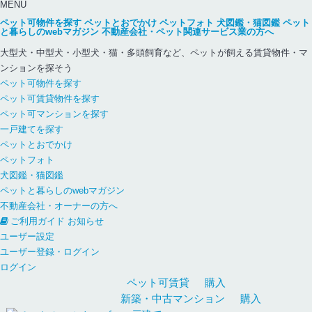
MENU
ペット可物件を探す
ペットとおでかけ
ペットフォト
犬図鑑・猫図鑑
ペット
と暮らしのwebマガジン
不動産会社・ペット関連サービス業の方へ
大型犬・中型犬・小型犬・猫・多頭飼育など、ペットが飼える賃貸物件・マ
ンションを探そう
ペット可物件を探す
ペット可賃貸物件を探す
ペット可マンションを探す
一戸建てを探す
ペットとおでかけ
ペットフォト
犬図鑑・猫図鑑
ペットと暮らしのwebマガジン
不動産会社・オーナーの方へ
ご利用ガイド
お知らせ
ユーザー設定
ユーザー登録・ログイン
ログイン
ペット可
賃貸
購入
新築・中古
マンション
購入