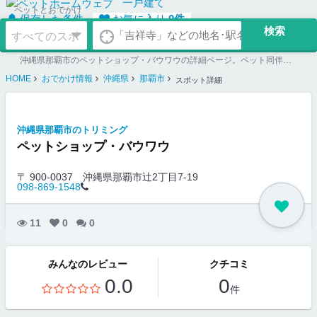
一戸建て
ペットとおでかけ
保存した条件
お気に入り
0
件
沖縄県那覇市のペットショップ・バウワウの詳細ページ。ペット同伴可のお店探しならペットホームウェブ。ペット可賃貸のお部屋探し、ペット可マンション購入のご検討時にもご利用ください。
HOME
おでかけ情報
沖縄県
那覇市
スポット詳細
沖縄県那覇市のトリミング
ペットショップ・バウワウ
〒 900-0037
沖縄県那覇市辻2丁目7-19
098-869-1548
11
0
0
みんなのレビュー
クチコミ
0.0
0
件