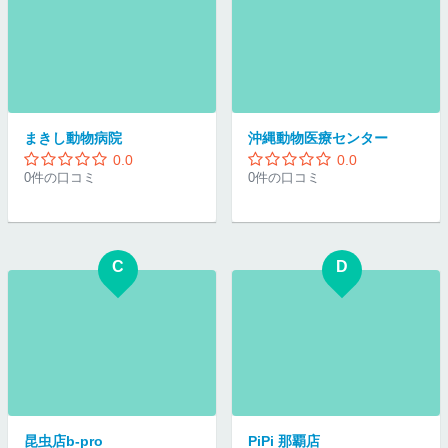
まきし動物病院
沖縄動物医療センター
0.0
0.0
0件の口コミ
0件の口コミ
C
D
昆虫店b-pro
PiPi 那覇店