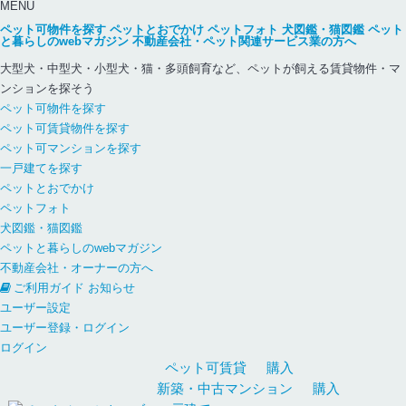
MENU
ペット可物件を探す
ペットとおでかけ
ペットフォト
犬図鑑・猫図鑑
ペット
と暮らしのwebマガジン
不動産会社・ペット関連サービス業の方へ
大型犬・中型犬・小型犬・猫・多頭飼育など、ペットが飼える賃貸物件・マ
ンションを探そう
ペット可物件を探す
ペット可賃貸物件を探す
ペット可マンションを探す
一戸建てを探す
ペットとおでかけ
ペットフォト
犬図鑑・猫図鑑
ペットと暮らしのwebマガジン
不動産会社・オーナーの方へ
ご利用ガイド
お知らせ
ユーザー設定
ユーザー登録・ログイン
ログイン
ペット可
賃貸
購入
新築・中古
マンション
購入