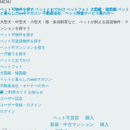
MENU
ペット可物件を探す
ペットとおでかけ
ペットフォト
犬図鑑・猫図鑑
ペット
と暮らしのwebマガジン
不動産会社・ペット関連サービス業の方へ
大型犬・中型犬・小型犬・猫・多頭飼育など、ペットが飼える賃貸物件・マ
ンションを探そう
ペット可物件を探す
ペット可賃貸物件を探す
ペット可マンションを探す
一戸建てを探す
ペットとおでかけ
ペットフォト
犬図鑑・猫図鑑
ペットと暮らしのwebマガジン
不動産会社・オーナーの方へ
ご利用ガイド
お知らせ
ユーザー設定
ユーザー登録・ログイン
ログイン
ペット可
賃貸
購入
新築・中古
マンション
購入