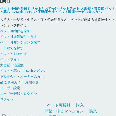
MENU
ペット可物件を探す
ペットとおでかけ
ペットフォト
犬図鑑・猫図鑑
ペット
と暮らしのwebマガジン
不動産会社・ペット関連サービス業の方へ
大型犬・中型犬・小型犬・猫・多頭飼育など、ペットが飼える賃貸物件・マ
ンションを探そう
ペット可物件を探す
ペット可賃貸物件を探す
ペット可マンションを探す
一戸建てを探す
ペットとおでかけ
ペットフォト
犬図鑑・猫図鑑
ペットと暮らしのwebマガジン
不動産会社・オーナーの方へ
ご利用ガイド
お知らせ
ユーザー設定
ユーザー登録・ログイン
ログイン
ペット可
賃貸
購入
新築・中古
マンション
購入