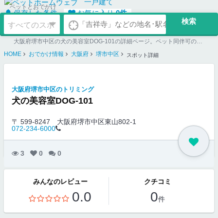
一戸建て
ペットとおでかけ
保存した条件
お気に入り
0
件
大阪府堺市中区の犬の美容室DOG‐101の詳細ページ。ペット同伴可のお店探しならペットホームウェブ。ペット可賃貸のお部屋探し、ペット可マンション購入のご検討時にもご利用ください。
HOME
おでかけ情報
大阪府
堺市中区
スポット詳細
大阪府堺市中区のトリミング
犬の美容室DOG‐101
〒 599-8247
大阪府堺市中区東山802-1
072-234-6000
3
0
0
みんなのレビュー
クチコミ
0.0
0
件