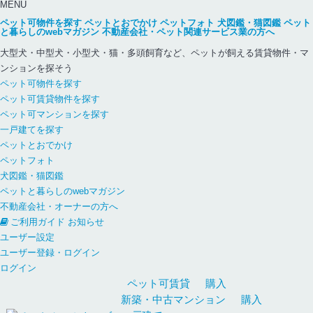
MENU
ペット可物件を探す
ペットとおでかけ
ペットフォト
犬図鑑・猫図鑑
ペット
と暮らしのwebマガジン
不動産会社・ペット関連サービス業の方へ
大型犬・中型犬・小型犬・猫・多頭飼育など、ペットが飼える賃貸物件・マ
ンションを探そう
ペット可物件を探す
ペット可賃貸物件を探す
ペット可マンションを探す
一戸建てを探す
ペットとおでかけ
ペットフォト
犬図鑑・猫図鑑
ペットと暮らしのwebマガジン
不動産会社・オーナーの方へ
ご利用ガイド
お知らせ
ユーザー設定
ユーザー登録・ログイン
ログイン
ペット可
賃貸
購入
新築・中古
マンション
購入