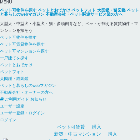
MENU
ペット可物件を探す
ペットとおでかけ
ペットフォト
犬図鑑・猫図鑑
ペット
と暮らしのwebマガジン
不動産会社・ペット関連サービス業の方へ
大型犬・中型犬・小型犬・猫・多頭飼育など、ペットが飼える賃貸物件・マ
ンションを探そう
ペット可物件を探す
ペット可賃貸物件を探す
ペット可マンションを探す
一戸建てを探す
ペットとおでかけ
ペットフォト
犬図鑑・猫図鑑
ペットと暮らしのwebマガジン
不動産会社・オーナーの方へ
ご利用ガイド
お知らせ
ユーザー設定
ユーザー登録・ログイン
ログイン
ペット可
賃貸
購入
新築・中古
マンション
購入