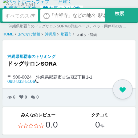
一戸建て
ペットとおでかけ
保存した条件
お気に入り
0
件
沖縄県那覇市のドッグサロンSORAの詳細ページ。ペット同伴可のお店探しならペットホームウェブ。ペット可賃貸のお部屋探し、ペット可マンション購入のご検討時にもご利用ください。
HOME
おでかけ情報
沖縄県
那覇市
スポット詳細
沖縄県那覇市のトリミング
ドッグサロンSORA
〒 900-0024
沖縄県那覇市古波蔵2丁目1-1
098-833-5106
6
0
0
みんなのレビュー
クチコミ
0.0
0
件