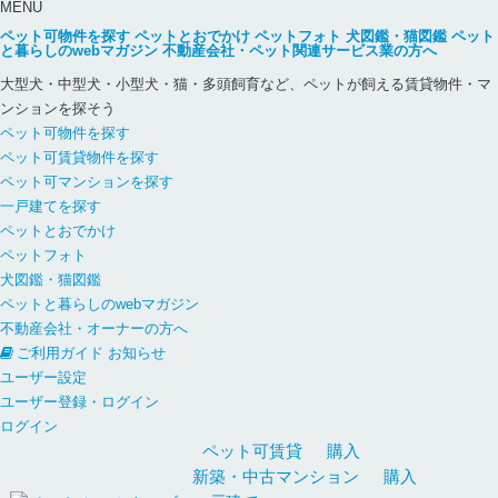
MENU
ペット可物件を探す
ペットとおでかけ
ペットフォト
犬図鑑・猫図鑑
ペット
と暮らしのwebマガジン
不動産会社・ペット関連サービス業の方へ
大型犬・中型犬・小型犬・猫・多頭飼育など、ペットが飼える賃貸物件・マ
ンションを探そう
ペット可物件を探す
ペット可賃貸物件を探す
ペット可マンションを探す
一戸建てを探す
ペットとおでかけ
ペットフォト
犬図鑑・猫図鑑
ペットと暮らしのwebマガジン
不動産会社・オーナーの方へ
ご利用ガイド
お知らせ
ユーザー設定
ユーザー登録・ログイン
ログイン
ペット可
賃貸
購入
新築・中古
マンション
購入