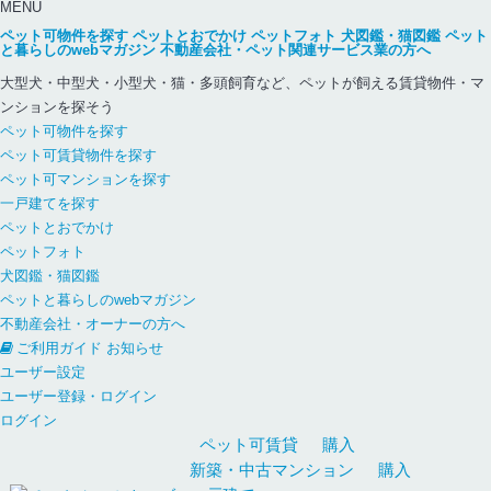
MENU
ペット可物件を探す
ペットとおでかけ
ペットフォト
犬図鑑・猫図鑑
ペット
と暮らしのwebマガジン
不動産会社・ペット関連サービス業の方へ
大型犬・中型犬・小型犬・猫・多頭飼育など、ペットが飼える賃貸物件・マ
ンションを探そう
ペット可物件を探す
ペット可賃貸物件を探す
ペット可マンションを探す
一戸建てを探す
ペットとおでかけ
ペットフォト
犬図鑑・猫図鑑
ペットと暮らしのwebマガジン
不動産会社・オーナーの方へ
ご利用ガイド
お知らせ
ユーザー設定
ユーザー登録・ログイン
ログイン
ペット可
賃貸
購入
新築・中古
マンション
購入