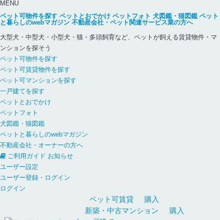
MENU
ペット可物件を探す
ペットとおでかけ
ペットフォト
犬図鑑・猫図鑑
ペット
と暮らしのwebマガジン
不動産会社・ペット関連サービス業の方へ
大型犬・中型犬・小型犬・猫・多頭飼育など、ペットが飼える賃貸物件・マ
ンションを探そう
ペット可物件を探す
ペット可賃貸物件を探す
ペット可マンションを探す
一戸建てを探す
ペットとおでかけ
ペットフォト
犬図鑑・猫図鑑
ペットと暮らしのwebマガジン
不動産会社・オーナーの方へ
ご利用ガイド
お知らせ
ユーザー設定
ユーザー登録・ログイン
ログイン
ペット可
賃貸
購入
新築・中古
マンション
購入